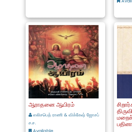
Avai
ஆராதனை ஆயிரம்
சிறார
திருவ
எலிசபெத் ராணி & விக்கேஷ் ஜோசப்
மறைக்க
ச.ச.
பதினா
Available