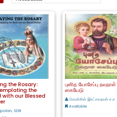
ing the Rosary:
புனித யோசேப்பு நவநாள்
emplating the
கையேடு
 with our Blessed
பிரான்சிஸ் இரட்சகதாஸ் ச.ச.
er
Available
palan, SDB