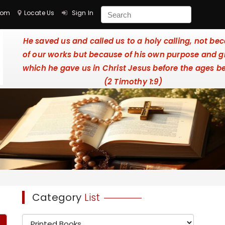
com
Locate Us
Sign In
He saved us and called us to a holy calling, not be
of our works but because of his own purpose and g
which he gave us in Christ Jesus before the ages b
(2 Timothy 1:9)
Category
List