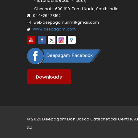
45, Landons Road, Kilpauk,
Chennai - 600 610, Tamil Nadu, South India.
044-26428162
web.deepagam.inm@gmail.com
www.deepagam.com
Downloads
© 2026
Deepagam Don Bosco Catechetical Centre.
Al
Ltd.