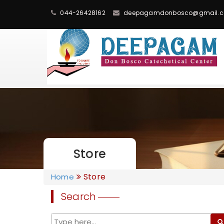
044-26428162
deepagamdonbosco@gmail.
Store
Store
Home
Search