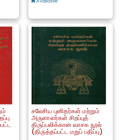
Available
ும்
சலேசிய புனிதர்கள் மற்றும்
ப்பு
அருளாளர்கள் சிறப்புத்
்பட்ட
திருப்பலிக்கான வாசக நூல்
(திருத்தப்பட்ட மறுப் பதிப்பு)