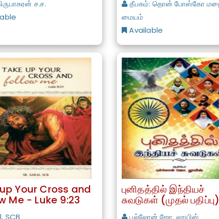
ிருபாகரன் ச.ச.
தீபகம்: தொன் போஸ்கோ மற
lable
மையம்
Available
up Your Cross and
புனிதத்தில் இந்தியச்
ow Me - Luke 9:23
சுவடுகள் (முதல் பதிப்பு
l, SCB
புல்லோன் ஜோ. லூயிஸ்