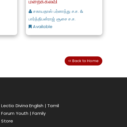
மறைக்கல்வி
சகாயதாஸ் பர்னாந்து ச.ச. &
பார்த்திபன்ராஜ் சூசை ச.ச.
Available
Back to Home
Lectio Divina English |
Tamil
Forum Youth |
Family
Store