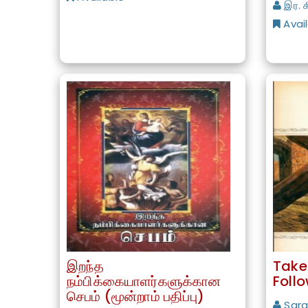
இர. க
Avai
இறந்த
Take
நம்பிக்கையாளர்களுக்கான
Foll
செபம் (மூன்றாம் பதிப்பு)
Sara