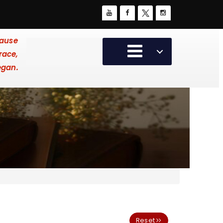
cause
race,
egan.
Reset