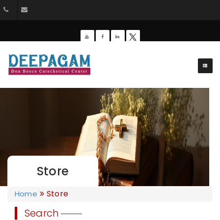
044-26428162
dbdeepagam@gmail.com
Store
Store
Home
Search