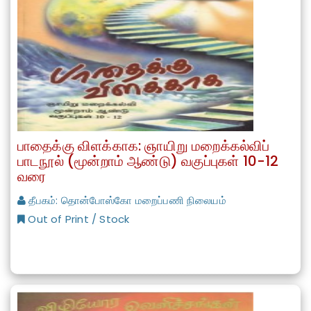
பாதைக்கு விளக்காக: ஞாயிறு மறைக்கல்விப்
பாடநூல் (மூன்றாம் ஆண்டு) வகுப்புகள் 10-12
வரை
தீபகம்: தொன்போஸ்கோ மறைப்பணி நிலையம்
Out of Print / Stock