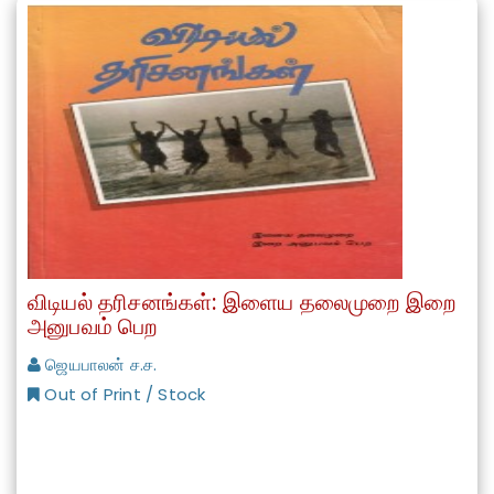
விடியல் தரிசனங்கள்: இளைய தலைமுறை இறை
அனுபவம் பெற
ஜெயபாலன் ச.ச.
Out of Print / Stock