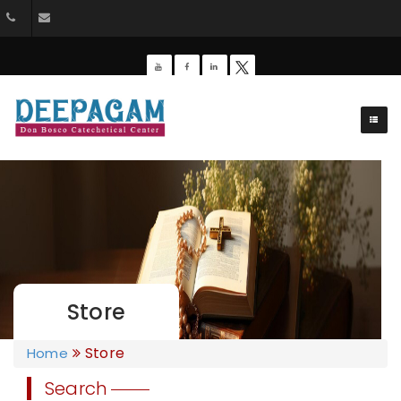
044-26428162
dbdeepagam@gmail.com
Store
Store
Home
Search