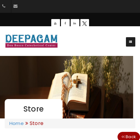
044-26428162
dbdeepagam@gmail.com
Store
Store
Home
Back