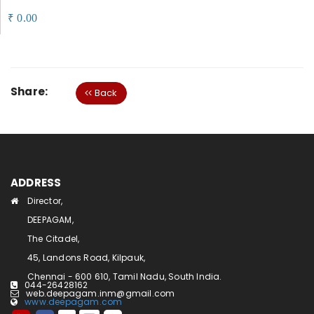
0.00
₹
Share:
Back
ADDRESS
Director,
DEEPAGAM,
The Citadel,
45, Landons Road, Kilpauk,
Chennai - 600 610, Tamil Nadu, South India.
044-26428162
web.deepagam.inm@gmail.com
www.deepagam.com