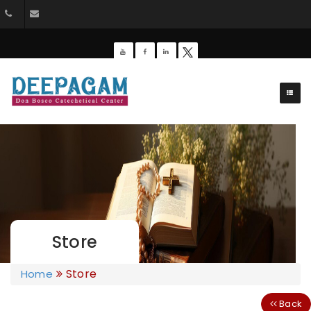
044-26428162
dbdeepagam@gmail.com
Store
Store
Home
Back