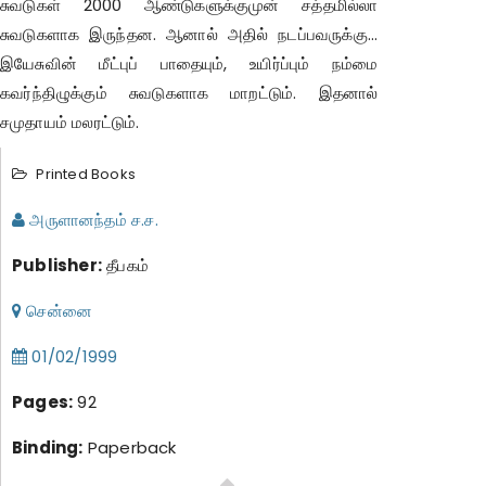
சுவடுகள் 2000 ஆண்டுகளுக்குமுன் சத்தமில்லா
சுவடுகளாக இருந்தன. ஆனால் அதில் நடப்பவருக்கு...
இயேசுவின் மீட்புப் பாதையும், உயிர்ப்பும் நம்மை
கவர்ந்திழுக்கும் சுவடுகளாக மாறட்டும். இதனால்
சமுதாயம் மலரட்டும்.
Printed Books
அருளானந்தம் ச.ச.
Publisher:
தீபகம்
சென்னை
01/02/1999
Pages:
92
Binding:
Paperback