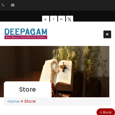
044-26428162
dbdeepagam@gmail.com
Store
Store
Home
Back