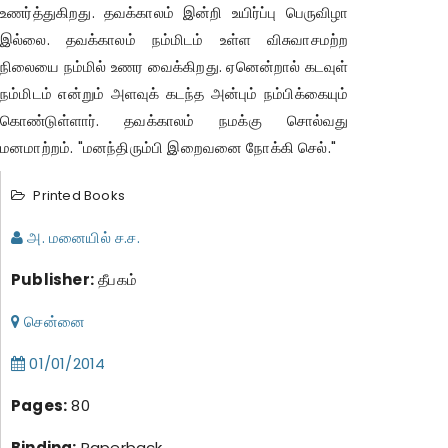
உணர்த்துகிறது. தவக்காலம் இன்றி உயிர்ப்பு பெருவிழா
இல்லை. தவக்காலம் நம்மிடம் உள்ள விசுவாசமற்ற
நிலையை நம்மில் உணர வைக்கிறது. ஏனென்றால் கடவுள்
நம்மிடம் என்றும் அளவுக் கடந்த அன்பும் நம்பிக்கையும்
கொண்டுள்ளார். தவக்காலம் நமக்கு சொல்வது
மனமாற்றம். "மனந்திரும்பி இறைவனை நோக்கி செல்."
Printed Books
அ. மனையில் ச.ச.
Publisher:
தீபகம்
சென்னை
01/01/2014
Pages:
80
Binding:
Paperback