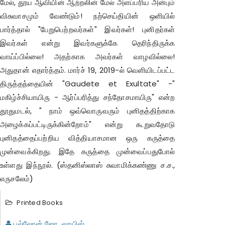
மேல், தூய ஆவியின் ஆற்றலின் மேல் அளப்பரிய அன்பும்
விசுவாசமும் வேண்டும்! நற்செய்தியின் ஒளியில்
பார்த்தால் "பேறுபெற்றவர்கள்" இவர்கள்! புனிதர்கள்
இவர்கள் என்று இவர்களுக்கே தெரிந்திருக்க
வாய்ப்பில்லை! அதற்காக அவர்கள் வாழவில்லை!
அதுதான் எதார்த்தம். மார்ச் 19, 2019-ல் வெளியிடப்பட்ட
திருத்தந்தையின் "Gaudete et Exultate" -"
மகிழ்ச்சியாயிரு - ஆர்ப்பரித்து சந்தோசமாயிரு" என்ற
தூதுமடல், " நாம் ஒவ்வொருவரும் புனிதத்திற்காக
அழைக்கப்பட்டிருக்கின்றோம்" என்று கூறுவதோடு
புனிதத்தைப்பற்றிய வித்தியாசமான ஒரு கருத்தை
முன்வைக்கிறது. இதே கருத்தை முன்வைப்பதுபோல்
உள்ளது இந்நூல். (ஸ்தனிஸ்லாஸ் சுவாமிக்கண்ணு ச.ச.,
எருசலேம்)
Printed Books
புல்லோன் ஜோ. லூயிஸ்