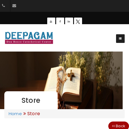
044-26428162
dbdeepagam@gmail.com
Store
Store
Home
Back