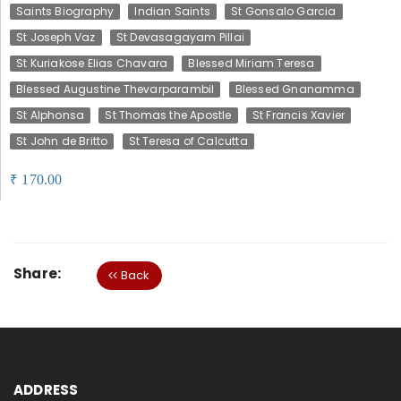
Saints Biography
Indian Saints
St Gonsalo Garcia
St Joseph Vaz
St Devasagayam Pillai
St Kuriakose Elias Chavara
Blessed Miriam Teresa
Blessed Augustine Thevarparambil
Blessed Gnanamma
St Alphonsa
St Thomas the Apostle
St Francis Xavier
St John de Britto
St Teresa of Calcutta
170.00
₹
Share:
Back
ADDRESS